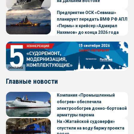
на Дальнем Востоке
Предприятие ОСК «Севмаш»
планирует передать ВМФ РФ АПЛ
«Пермь» и крейсер «Адмирал
Нахимов» до конца 2026 года
реклама
Главные новости
Компания «Промышленный
обогрев» обеспечила
электрообогрев донно-бортовой
арматуры парома
«Петропавловск» проекта CNF22
На «Жатайской судоверфи»
спустили на воду баржу проекта