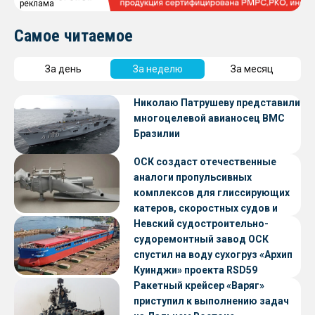
реклама
Самое читаемое
За день
За неделю
За месяц
Николаю Патрушеву представили
многоцелевой авианосец ВМС
Бразилии
ОСК создаст отечественные
аналоги пропульсивных
комплексов для глиссирующих
катеров, скоростных судов и
судов с малой осадкой
Невский судостроительно-
судоремонтный завод ОСК
спустил на воду сухогруз «Архип
Куинджи» проекта RSD59
Ракетный крейсер «Варяг»
приступил к выполнению задач