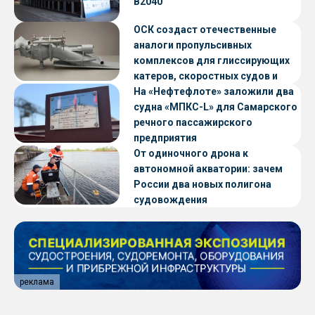
В2040
ОСК создаст отечественные
аналоги пропульсивных
комплексов для глиссирующих
катеров, скоростных судов и
судов с малой осадкой
На «Нефтефлоте» заложили два
судна «МПКС-L» для Самарского
речного пассажирского
предприятия
От одиночного дрона к
автономной акватории: зачем
России два новых полигона
судовождения
реклама