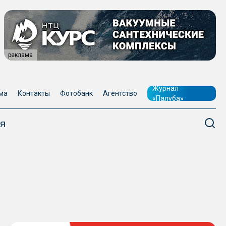
реклама
Журнал
ма
Контакты
Фотобанк
Агентство
«Палуба»
я