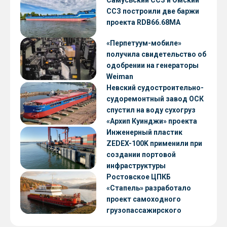
Самусьский ССЗ и Омский
ССЗ построили две баржи
проекта RDB66.68МА
«Перпетуум-мобиле»
получила свидетельство об
одобрении на генераторы
Weiman
Невский судостроительно-
судоремонтный завод ОСК
спустил на воду сухогруз
«Архип Куинджи» проекта
RSD59
Инженерный пластик
ZEDEX-100K применили при
создании портовой
инфраструктуры
Ростовское ЦПКБ
«Стапель» разработало
проект самоходного
грузопассажирского
парома RDB 56.06 для