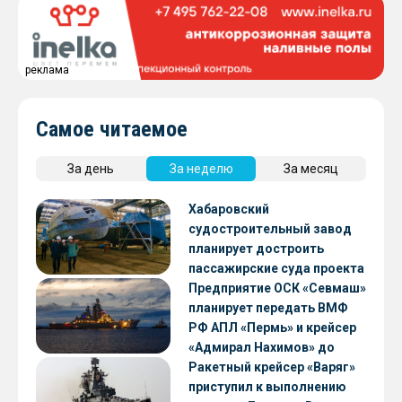
реклама
Самое читаемое
За день
За неделю
За месяц
Хабаровский
судостроительный завод
планирует достроить
пассажирские суда проекта
А45-2
Предприятие ОСК «Севмаш»
планирует передать ВМФ
РФ АПЛ «Пермь» и крейсер
«Адмирал Нахимов» до
конца 2026 года
Ракетный крейсер «Варяг»
приступил к выполнению