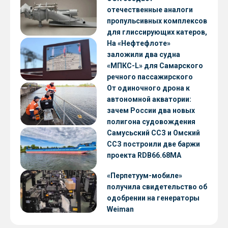
отечественные аналоги
пропульсивных комплексов
для глиссирующих катеров,
скоростных судов и судов с
На «Нефтефлоте»
малой осадкой
заложили два судна
«МПКС-L» для Самарского
речного пассажирского
предприятия
От одиночного дрона к
автономной акватории:
зачем России два новых
полигона судовождения
Самусьский ССЗ и Омский
ССЗ построили две баржи
проекта RDB66.68МА
«Перпетуум-мобиле»
получила свидетельство об
одобрении на генераторы
Weiman