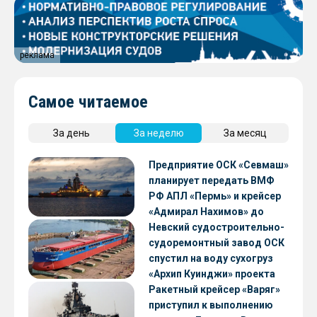
реклама
Самое читаемое
За день
За неделю
За месяц
Предприятие ОСК «Севмаш»
планирует передать ВМФ
РФ АПЛ «Пермь» и крейсер
«Адмирал Нахимов» до
конца 2026 года
Невский судостроительно-
судоремонтный завод ОСК
спустил на воду сухогруз
«Архип Куинджи» проекта
RSD59
Ракетный крейсер «Варяг»
приступил к выполнению