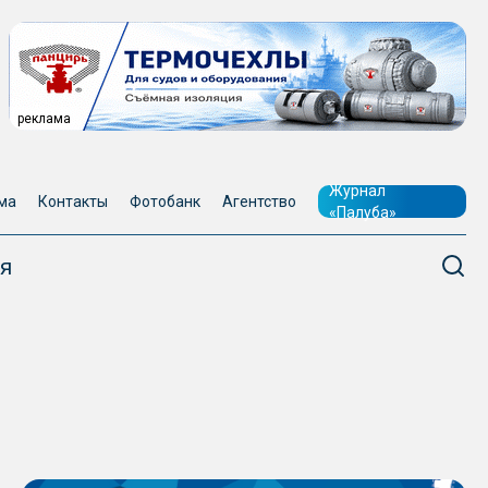
реклама
Журнал
ма
Контакты
Фотобанк
Агентство
«Палуба»
я