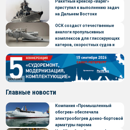
Ракетный крейсер «Варяг»
приступил к выполнению задач
на Дальнем Востоке
ОСК создаст отечественные
аналоги пропульсивных
комплексов для глиссирующих
катеров, скоростных судов и
судов с малой осадкой
реклама
Главные новости
Компания «Промышленный
обогрев» обеспечила
электрообогрев донно-бортовой
арматуры парома