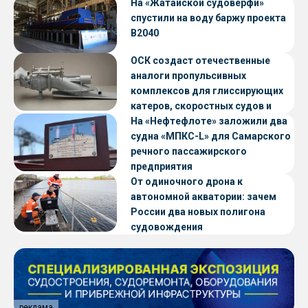
«Петропавловск» проекта CNF22
На «Жатайской судоверфи»
спустили на воду баржу проекта
В2040
ОСК создаст отечественные
аналоги пропульсивных
комплексов для глиссирующих
катеров, скоростных судов и
судов с малой осадкой
На «Нефтефлоте» заложили два
судна «МПКС-L» для Самарского
речного пассажирского
предприятия
От одиночного дрона к
автономной акватории: зачем
России два новых полигона
судовождения
реклама