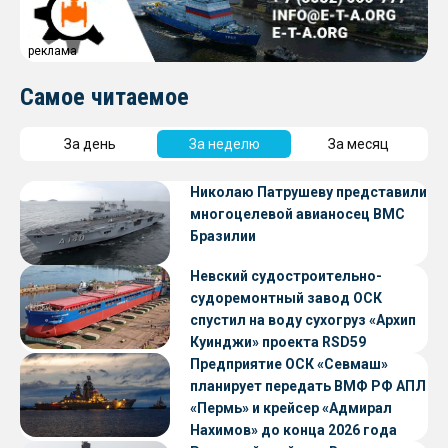
реклама
Самое читаемое
За день
За неделю
За месяц
Николаю Патрушеву представили
многоцелевой авианосец ВМС
Бразилии
Невский судостроительно-
судоремонтный завод ОСК
спустил на воду сухогруз «Архип
Куинджи» проекта RSD59
Предприятие ОСК «Севмаш»
планирует передать ВМФ РФ АПЛ
«Пермь» и крейсер «Адмирал
Нахимов» до конца 2026 года