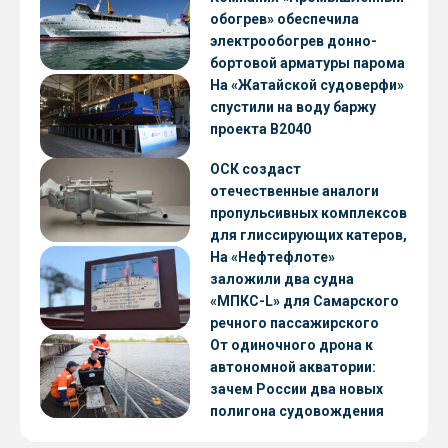
обогрев» обеспечила
электрообогрев донно-
бортовой арматуры парома
«Петропавловск» проекта
На «Жатайской судоверфи»
CNF22
спустили на воду баржу
проекта В2040
ОСК создаст
отечественные аналоги
пропульсивных комплексов
для глиссирующих катеров,
скоростных судов и судов с
На «Нефтефлоте»
малой осадкой
заложили два судна
«МПКС-L» для Самарского
речного пассажирского
предприятия
От одиночного дрона к
автономной акватории:
зачем России два новых
полигона судовождения