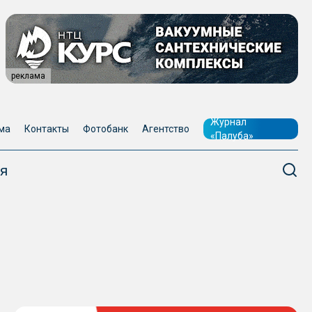
реклама
Журнал
ма
Контакты
Фотобанк
Агентство
«Палуба»
я