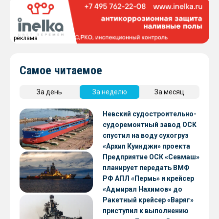
реклама
Самое читаемое
За день
За неделю
За месяц
Невский судостроительно-
судоремонтный завод ОСК
спустил на воду сухогруз
«Архип Куинджи» проекта
RSD59
Предприятие ОСК «Севмаш»
планирует передать ВМФ
РФ АПЛ «Пермь» и крейсер
«Адмирал Нахимов» до
конца 2026 года
Ракетный крейсер «Варяг»
приступил к выполнению