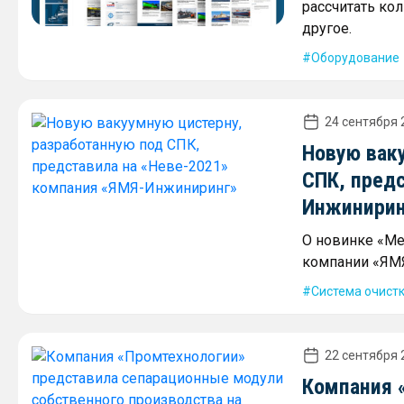
рассчитать ко
другое.
Оборудование
24 сентября 
Новую вак
СПК, пред
Инжинирин
О новинке «Ме
компании «ЯМ
Система очист
22 сентября 
Компания 