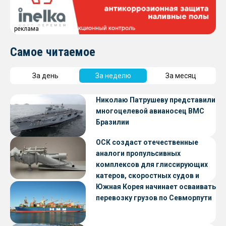
реклама
Самое читаемое
За день
За неделю
За месяц
Николаю Патрушеву представили
многоцелевой авианосец ВМС
Бразилии
ОСК создаст отечественные
аналоги пропульсивных
комплексов для глиссирующих
катеров, скоростных судов и
судов с малой осадкой
Южная Корея начинает осваивать
перевозку грузов по Севморпути