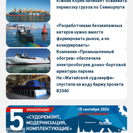
Южная Корея начинает осваивать
перевозку грузов по Севморпути
«Разработчикам безэкипажных
катеров нужно вместе
формировать рынок, а не
конкурировать»
Компания «Промышленный
обогрев» обеспечила
электрообогрев донно-бортовой
арматуры парома
«Петропавловск» проекта CNF22
На «Жатайской судоверфи»
спустили на воду баржу проекта
В2040
реклама