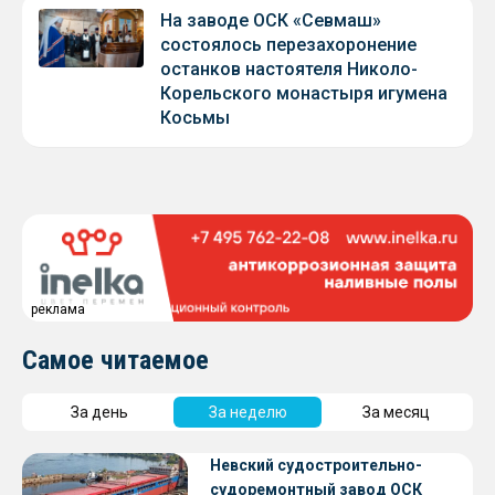
На заводе ОСК «Севмаш»
состоялось перезахоронение
останков настоятеля Николо-
Корельского монастыря игумена
Косьмы
реклама
Самое читаемое
За день
За неделю
За месяц
Невский судостроительно-
судоремонтный завод ОСК