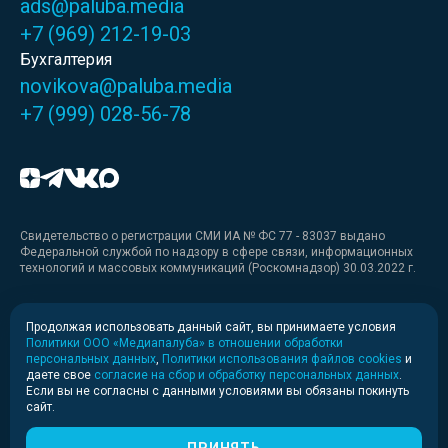
ads@paluba.media
+7 (969) 212-19-03
Бухгалтерия
novikova@paluba.media
+7 (999) 028-56-78
Свидетельство о регистрации СМИ ИА № ФС 77 - 83037 выдано
Федеральной службой по надзору в сфере связи, информационных
технологий и массовых коммуникаций (Роскомнадзор) 30.03.2022 г.
Медиакит
Продолжая использовать данный сайт, вы принимаете условия
Политики ООО «Медиапалуба» в отношении обработки
Медиакит для печати
персональных данных
,
Политики использования файлов cookies
и
даете свое
согласие на сбор и обработку персональных данных
.
Если вы не согласны с данными условиями вы обязаны покинуть
Политика конфиденциальности
сайт.
© 2020-2026 Информационное агентство «Медиапалуба»
(6+).