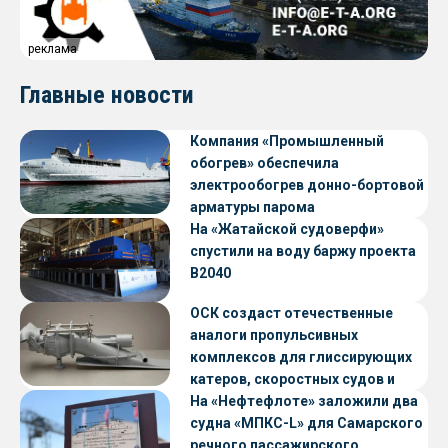
реклама
Главные новости
Компания «Промышленный
обогрев» обеспечила
электрообогрев донно-бортовой
арматуры парома
«Петропавловск» проекта CNF22
На «Жатайской судоверфи»
спустили на воду баржу проекта
В2040
ОСК создаст отечественные
аналоги пропульсивных
комплексов для глиссирующих
катеров, скоростных судов и
судов с малой осадкой
На «Нефтефлоте» заложили два
судна «МПКС-L» для Самарского
речного пассажирского