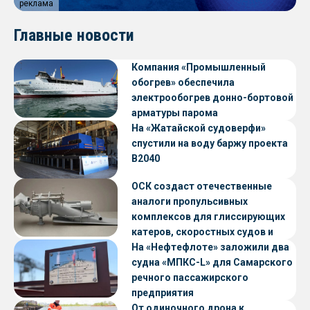
реклама
Главные новости
Компания «Промышленный
обогрев» обеспечила
электрообогрев донно-бортовой
арматуры парома
«Петропавловск» проекта CNF22
На «Жатайской судоверфи»
спустили на воду баржу проекта
В2040
ОСК создаст отечественные
аналоги пропульсивных
комплексов для глиссирующих
катеров, скоростных судов и
судов с малой осадкой
На «Нефтефлоте» заложили два
судна «МПКС-L» для Самарского
речного пассажирского
предприятия
От одиночного дрона к