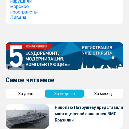
реклама
Самое читаемое
За день
За неделю
За месяц
Николаю Патрушеву представили
многоцелевой авианосец ВМС
Бразилии