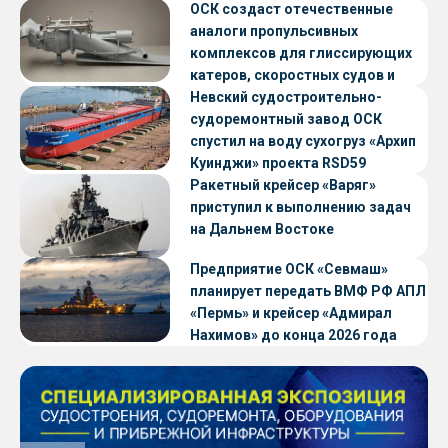
ОСК создаст отечественные
аналоги пропульсивных
комплексов для глиссирующих
катеров, скоростных судов и
судов с малой осадкой
Невский судостроительно-
судоремонтный завод ОСК
спустил на воду сухогруз «Архип
Куинджи» проекта RSD59
Ракетный крейсер «Варяг»
приступил к выполнению задач
на Дальнем Востоке
Предприятие ОСК «Севмаш»
планирует передать ВМФ РФ АПЛ
«Пермь» и крейсер «Адмирал
Нахимов» до конца 2026 года