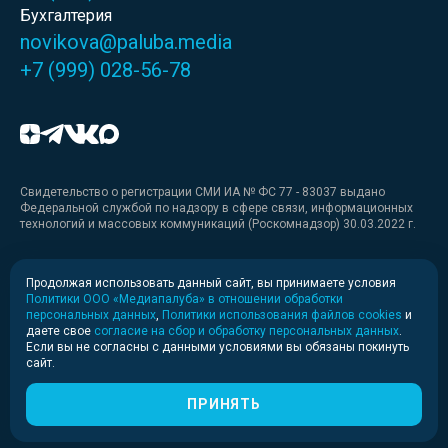
Бухгалтерия
novikova@paluba.media
+7 (999) 028-56-78
Свидетельство о регистрации СМИ ИА № ФС 77 - 83037 выдано
Федеральной службой по надзору в сфере связи, информационных
технологий и массовых коммуникаций (Роскомнадзор) 30.03.2022 г.
Медиакит
Продолжая использовать данный сайт, вы принимаете условия
Политики ООО «Медиапалуба» в отношении обработки
Медиакит для печати
персональных данных
,
Политики использования файлов cookies
и
даете свое
согласие на сбор и обработку персональных данных
.
Если вы не согласны с данными условиями вы обязаны покинуть
Политика конфиденциальности
сайт.
© 2020-2026 Информационное агентство «Медиапалуба»
(6+).
ПРИНЯТЬ