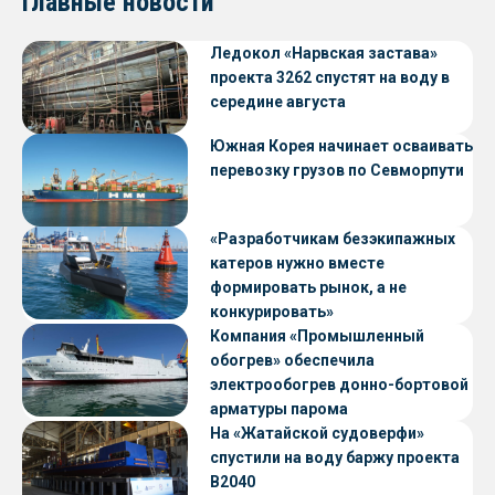
Главные новости
Ледокол «Нарвская застава»
проекта 3262 спустят на воду в
середине августа
Южная Корея начинает осваивать
перевозку грузов по Севморпути
«Разработчикам безэкипажных
катеров нужно вместе
формировать рынок, а не
конкурировать»
Компания «Промышленный
обогрев» обеспечила
электрообогрев донно-бортовой
арматуры парома
«Петропавловск» проекта CNF22
На «Жатайской судоверфи»
спустили на воду баржу проекта
В2040