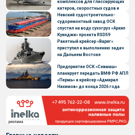
комплексов для глиссирующих
катеров, скоростных судов и
судов с малой осадкой
Невский судостроительно-
судоремонтный завод ОСК
спустил на воду сухогруз «Архип
Куинджи» проекта RSD59
Ракетный крейсер «Варяг»
приступил к выполнению задач
на Дальнем Востоке
Предприятие ОСК «Севмаш»
планирует передать ВМФ РФ АПЛ
«Пермь» и крейсер «Адмирал
Нахимов» до конца 2026 года
реклама