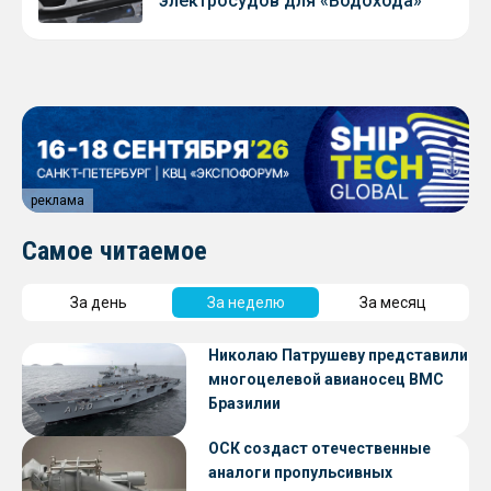
электросудов для «Водохода»
реклама
Самое читаемое
За день
За неделю
За месяц
Николаю Патрушеву представили
многоцелевой авианосец ВМС
Бразилии
ОСК создаст отечественные
аналоги пропульсивных