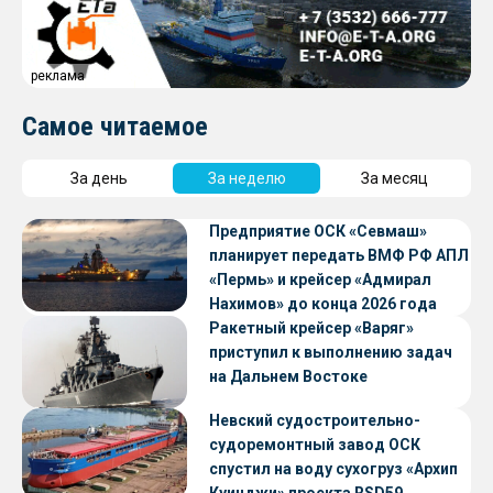
реклама
Самое читаемое
За день
За неделю
За месяц
Предприятие ОСК «Севмаш»
планирует передать ВМФ РФ АПЛ
«Пермь» и крейсер «Адмирал
Нахимов» до конца 2026 года
Ракетный крейсер «Варяг»
приступил к выполнению задач
на Дальнем Востоке
Невский судостроительно-
судоремонтный завод ОСК
спустил на воду сухогруз «Архип
Куинджи» проекта RSD59