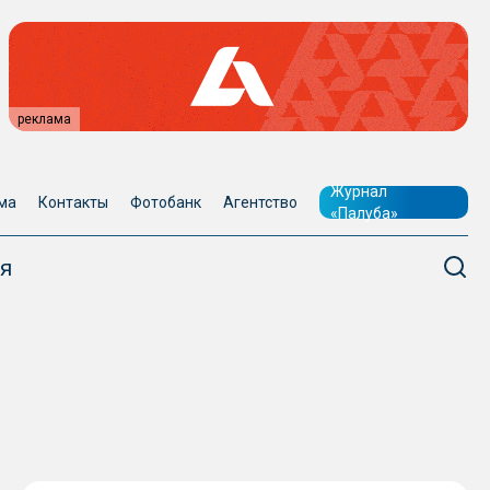
реклама
Журнал
ма
Контакты
Фотобанк
Агентство
«Палуба»
я