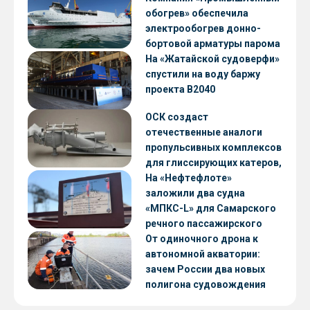
обогрев» обеспечила
электрообогрев донно-
бортовой арматуры парома
«Петропавловск» проекта
На «Жатайской судоверфи»
CNF22
спустили на воду баржу
проекта В2040
ОСК создаст
отечественные аналоги
пропульсивных комплексов
для глиссирующих катеров,
скоростных судов и судов с
На «Нефтефлоте»
малой осадкой
заложили два судна
«МПКС-L» для Самарского
речного пассажирского
предприятия
От одиночного дрона к
автономной акватории:
зачем России два новых
полигона судовождения