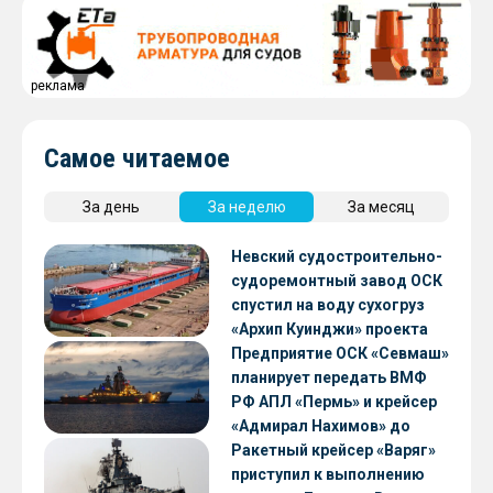
реклама
Самое читаемое
За день
За неделю
За месяц
Невский судостроительно-
судоремонтный завод ОСК
спустил на воду сухогруз
«Архип Куинджи» проекта
RSD59
Предприятие ОСК «Севмаш»
планирует передать ВМФ
РФ АПЛ «Пермь» и крейсер
«Адмирал Нахимов» до
конца 2026 года
Ракетный крейсер «Варяг»
приступил к выполнению