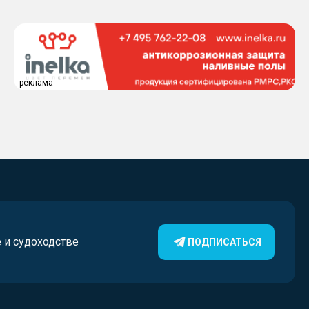
Таймырского Долгано-
Ненецкого округа
реклама
е и судоходстве
ПОДПИСАТЬСЯ