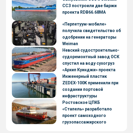
ССЗ построили две баржи
проекта RDB66.68МА
«Перпетуум-мобиле»
получила свидетельство об
одобрении на генераторы
Weiman
Невский судостроительно-
судоремонтный завод ОСК
спустил на воду сухогруз
«Архип Куинджи» проекта
RSD59
Инженерный пластик
ZEDEX-100K применили при
создании портовой
инфраструктуры
Ростовское ЦПКБ
«Стапель» разработало
проект самоходного
грузопассажирского
парома RDB 56.06 для