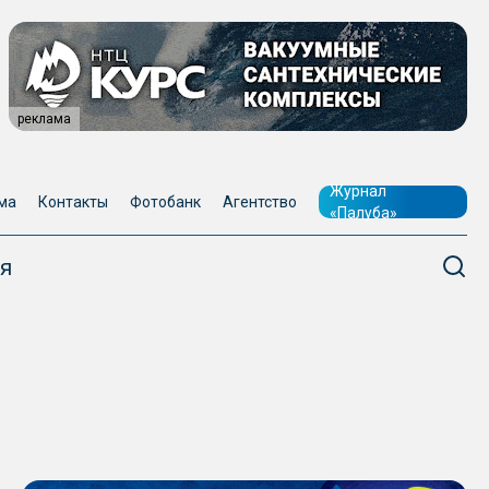
реклама
Журнал
ма
Контакты
Фотобанк
Агентство
«Палуба»
я