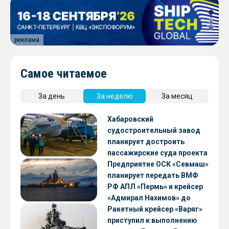
реклама
Самое читаемое
За день
За неделю
За месяц
Хабаровский
судостроительный завод
планирует достроить
пассажирские суда проекта
А45-2
Предприятие ОСК «Севмаш»
планирует передать ВМФ
РФ АПЛ «Пермь» и крейсер
«Адмирал Нахимов» до
конца 2026 года
Ракетный крейсер «Варяг»
приступил к выполнению