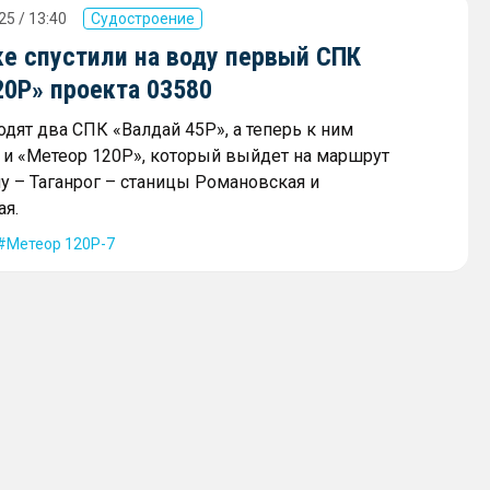
25 / 13:40
Судостроение
ке спустили на воду первый СПК
20Р» проекта 03580
одят два СПК «Валдай 45Р», а теперь к ним
 и «Метеор 120Р», который выйдет на маршрут
у – Таганрог – станицы Романовская и
ая.
Метеор 120Р-7