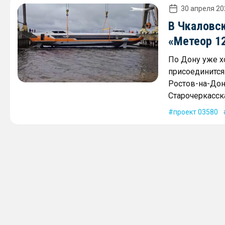
30 апреля 20
В Чкаловс
«Метеор 1
По Дону уже х
присоединится
Ростов-на-Дон
Старочеркасск
проект 03580