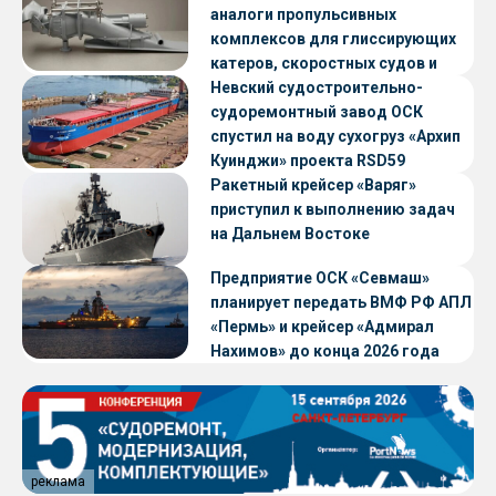
аналоги пропульсивных
комплексов для глиссирующих
катеров, скоростных судов и
судов с малой осадкой
Невский судостроительно-
судоремонтный завод ОСК
спустил на воду сухогруз «Архип
Куинджи» проекта RSD59
Ракетный крейсер «Варяг»
приступил к выполнению задач
на Дальнем Востоке
Предприятие ОСК «Севмаш»
планирует передать ВМФ РФ АПЛ
«Пермь» и крейсер «Адмирал
Нахимов» до конца 2026 года
реклама