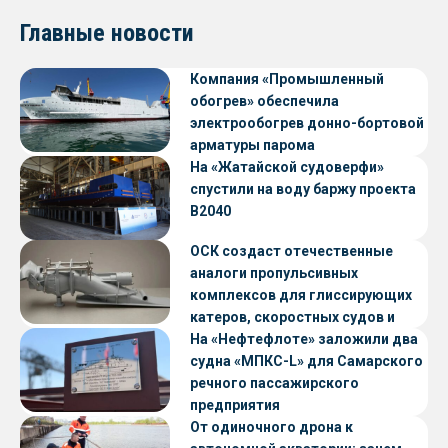
Главные новости
Компания «Промышленный
обогрев» обеспечила
электрообогрев донно-бортовой
арматуры парома
«Петропавловск» проекта CNF22
На «Жатайской судоверфи»
спустили на воду баржу проекта
В2040
ОСК создаст отечественные
аналоги пропульсивных
комплексов для глиссирующих
катеров, скоростных судов и
судов с малой осадкой
На «Нефтефлоте» заложили два
судна «МПКС-L» для Самарского
речного пассажирского
предприятия
От одиночного дрона к