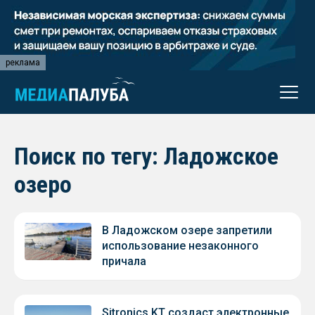
реклама
Поиск по тегу: Ладожское
озеро
В Ладожском озере запретили
использование незаконного
причала
Sitronics KT создаст электронные