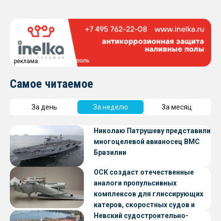
реклама
Самое читаемое
За день
За неделю
За месяц
Николаю Патрушеву представили
многоцелевой авианосец ВМС
Бразилии
ОСК создаст отечественные
аналоги пропульсивных
комплексов для глиссирующих
катеров, скоростных судов и
судов с малой осадкой
Невский судостроительно-