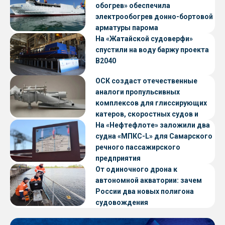
обогрев» обеспечила
электрообогрев донно-бортовой
арматуры парома
«Петропавловск» проекта CNF22
На «Жатайской судоверфи»
спустили на воду баржу проекта
В2040
ОСК создаст отечественные
аналоги пропульсивных
комплексов для глиссирующих
катеров, скоростных судов и
судов с малой осадкой
На «Нефтефлоте» заложили два
судна «МПКС-L» для Самарского
речного пассажирского
предприятия
От одиночного дрона к
автономной акватории: зачем
России два новых полигона
судовождения