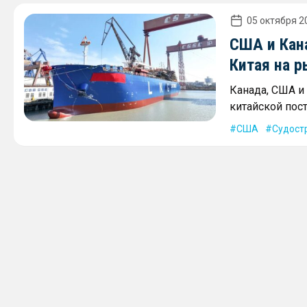
05 октября 20
США и Кан
Китая на 
Канада, США и
китайской пос
США
Судост