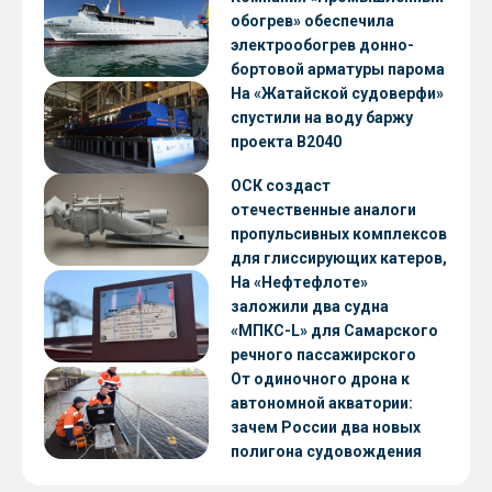
обогрев» обеспечила
электрообогрев донно-
бортовой арматуры парома
«Петропавловск» проекта
На «Жатайской судоверфи»
CNF22
спустили на воду баржу
проекта В2040
ОСК создаст
отечественные аналоги
пропульсивных комплексов
для глиссирующих катеров,
скоростных судов и судов с
На «Нефтефлоте»
малой осадкой
заложили два судна
«МПКС-L» для Самарского
речного пассажирского
предприятия
От одиночного дрона к
автономной акватории:
зачем России два новых
полигона судовождения