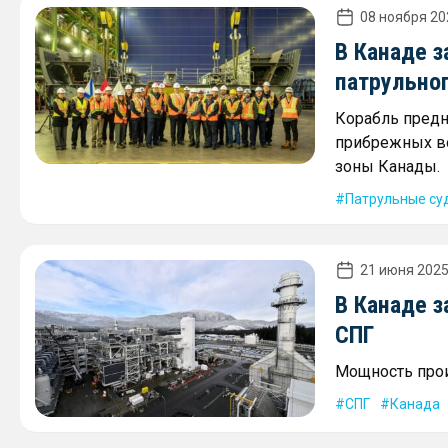
08 ноября 20
В Канаде з
патрульно
Корабль предн
прибрежных во
зоны Канады.
Патрульные су
21 июня 2025
В Канаде з
СПГ
Мощность прои
СПГ
Канада