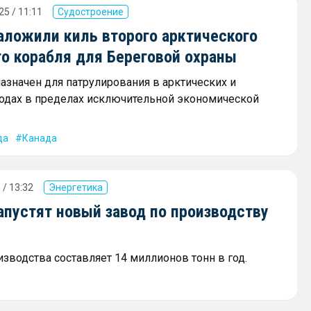
25 / 11:11
Судостроение
аложили киль второго арктического
го корабля для Береговой охраны
азначен для патрулирования в арктических и
дах в пределах исключительной экономической
да
Канада
 / 13:32
Энергетика
апустят новый завод по производству
зводства составляет 14 миллионов тонн в год.