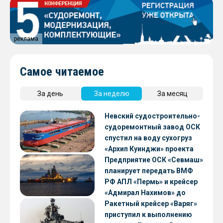
реклама
Самое читаемое
За день
За неделю
За месяц
Невский судостроительно-
судоремонтный завод ОСК
спустил на воду сухогруз
«Архип Куинджи» проекта
RSD59
Предприятие ОСК «Севмаш»
планирует передать ВМФ
РФ АПЛ «Пермь» и крейсер
«Адмирал Нахимов» до
конца 2026 года
Ракетный крейсер «Варяг»
приступил к выполнению