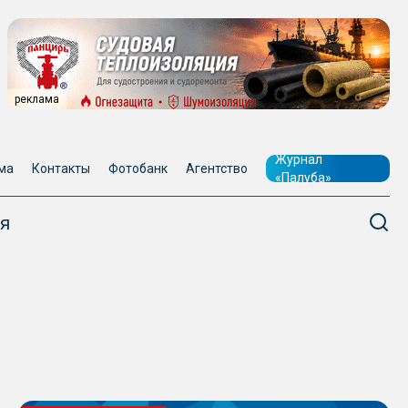
реклама
Журнал
ма
Контакты
Фотобанк
Агентство
«Палуба»
я