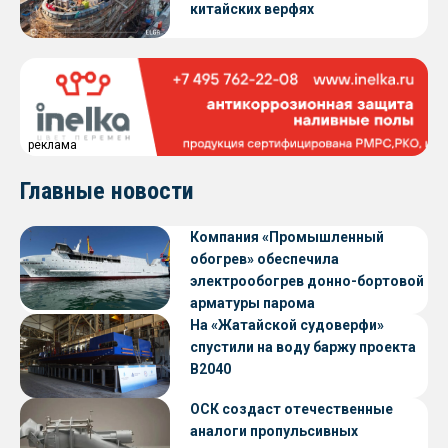
китайских верфях
реклама
Главные новости
Компания «Промышленный
обогрев» обеспечила
электрообогрев донно-бортовой
арматуры парома
«Петропавловск» проекта CNF22
На «Жатайской судоверфи»
спустили на воду баржу проекта
В2040
ОСК создаст отечественные
аналоги пропульсивных