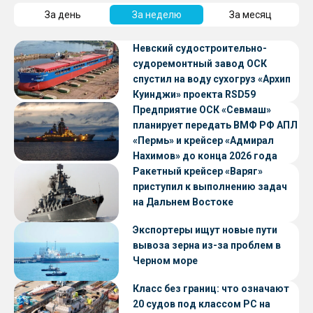
За день
За неделю
За месяц
Невский судостроительно-
судоремонтный завод ОСК
спустил на воду сухогруз «Архип
Куинджи» проекта RSD59
Предприятие ОСК «Севмаш»
планирует передать ВМФ РФ АПЛ
«Пермь» и крейсер «Адмирал
Нахимов» до конца 2026 года
Ракетный крейсер «Варяг»
приступил к выполнению задач
на Дальнем Востоке
Экспортеры ищут новые пути
вывоза зерна из-за проблем в
Черном море
Класс без границ: что означают
20 судов под классом РС на