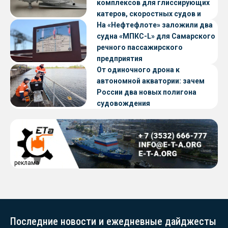
комплексов для глиссирующих
катеров, скоростных судов и
судов с малой осадкой
На «Нефтефлоте» заложили два
судна «МПКС-L» для Самарского
речного пассажирского
предприятия
От одиночного дрона к
автономной акватории: зачем
России два новых полигона
судовождения
реклама
Последние новости и ежедневные дайджесты