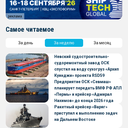
реклама
Самое читаемое
За день
За неделю
За месяц
Невский судостроительно-
судоремонтный завод ОСК
спустил на воду сухогруз «Архип
Куинджи» проекта RSD59
Предприятие ОСК «Севмаш»
планирует передать ВМФ РФ АПЛ
«Пермь» и крейсер «Адмирал
Нахимов» до конца 2026 года
Ракетный крейсер «Варяг»
приступил к выполнению задач
на Дальнем Востоке