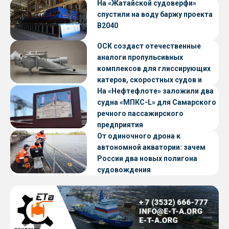
«Петропавловск» проекта CNF22
На «Жатайской судоверфи»
спустили на воду баржу проекта
В2040
ОСК создаст отечественные
аналоги пропульсивных
комплексов для глиссирующих
катеров, скоростных судов и
судов с малой осадкой
На «Нефтефлоте» заложили два
судна «МПКС-L» для Самарского
речного пассажирского
предприятия
От одиночного дрона к
автономной акватории: зачем
России два новых полигона
судовождения