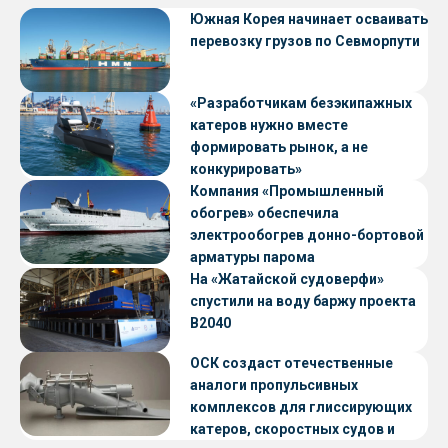
Южная Корея начинает осваивать
перевозку грузов по Севморпути
«Разработчикам безэкипажных
катеров нужно вместе
формировать рынок, а не
конкурировать»
Компания «Промышленный
обогрев» обеспечила
электрообогрев донно-бортовой
арматуры парома
«Петропавловск» проекта CNF22
На «Жатайской судоверфи»
спустили на воду баржу проекта
В2040
ОСК создаст отечественные
аналоги пропульсивных
комплексов для глиссирующих
катеров, скоростных судов и