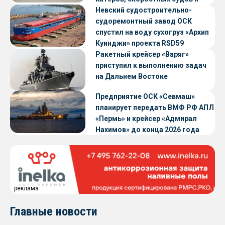
судов с малой осадкой
Невский судостроительно-
судоремонтный завод ОСК
спустил на воду сухогруз «Архип
Куинджи» проекта RSD59
Ракетный крейсер «Варяг»
приступил к выполнению задач
на Дальнем Востоке
Предприятие ОСК «Севмаш»
планирует передать ВМФ РФ АПЛ
«Пермь» и крейсер «Адмирал
Нахимов» до конца 2026 года
реклама
Главные новости