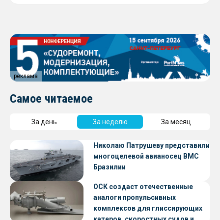
реклама
Самое читаемое
За день
За неделю
За месяц
Николаю Патрушеву представили
многоцелевой авианосец ВМС
Бразилии
ОСК создаст отечественные
аналоги пропульсивных
комплексов для глиссирующих
катеров, скоростных судов и