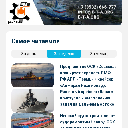
реклама
Самое читаемое
За день
За неделю
За месяц
Предприятие ОСК «Севмаш»
планирует передать ВМФ
РФ АПЛ «Пермь» и крейсер
«Адмирал Нахимов» до
конца 2026 года
Ракетный крейсер «Варяг»
приступил к выполнению
задач на Дальнем Востоке
Невский судостроительно-
судоремонтный завод ОСК