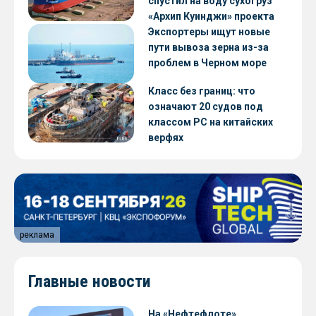
спустил на воду сухогруз
«Архип Куинджи» проекта
RSD59
Экспортеры ищут новые
пути вывоза зерна из-за
проблем в Черном море
Класс без границ: что
означают 20 судов под
классом РС на китайских
верфях
реклама
Главные новости
На «Нефтефлоте»