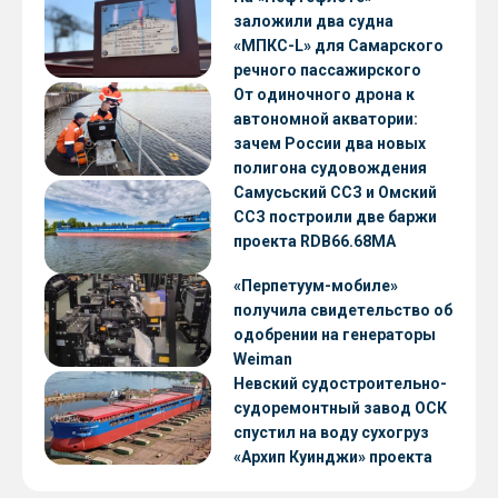
заложили два судна
«МПКС-L» для Самарского
речного пассажирского
предприятия
От одиночного дрона к
автономной акватории:
зачем России два новых
полигона судовождения
Самусьский ССЗ и Омский
ССЗ построили две баржи
проекта RDB66.68МА
«Перпетуум-мобиле»
получила свидетельство об
одобрении на генераторы
Weiman
Невский судостроительно-
судоремонтный завод ОСК
спустил на воду сухогруз
«Архип Куинджи» проекта
RSD59