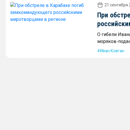
21 сентября 
При обстр
российски
О гибели Иван
моряков-подв
Иван Ковган