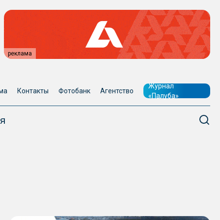
реклама
Журнал
ма
Контакты
Фотобанк
Агентство
«Палуба»
я