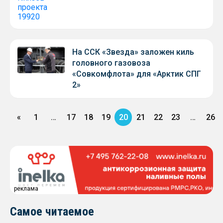
На ССК «Звезда» заложен киль
головного газовоза
«Совкомфлота» для «Арктик СПГ
2»
«
1
…
17
18
19
20
21
22
23
…
26
реклама
Самое читаемое