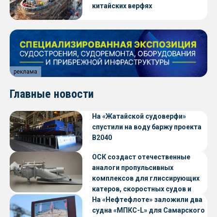
китайских верфях
реклама
Главные новости
На «Жатайской судоверфи»
спустили на воду баржу проекта
В2040
ОСК создаст отечественные
аналоги пропульсивных
комплексов для глиссирующих
катеров, скоростных судов и
судов с малой осадкой
На «Нефтефлоте» заложили два
судна «МПКС-L» для Самарского