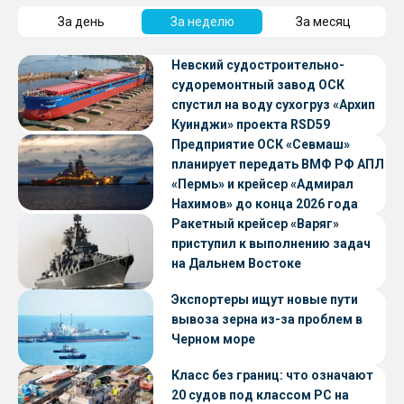
За день
За неделю
За месяц
Невский судостроительно-
судоремонтный завод ОСК
спустил на воду сухогруз «Архип
Куинджи» проекта RSD59
Предприятие ОСК «Севмаш»
планирует передать ВМФ РФ АПЛ
«Пермь» и крейсер «Адмирал
Нахимов» до конца 2026 года
Ракетный крейсер «Варяг»
приступил к выполнению задач
на Дальнем Востоке
Экспортеры ищут новые пути
вывоза зерна из-за проблем в
Черном море
Класс без границ: что означают
20 судов под классом РС на