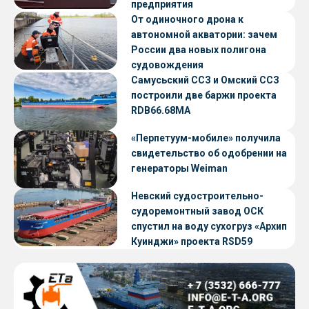
предприятия
От одиночного дрона к
автономной акватории: зачем
России два новых полигона
судовождения
Самусьский ССЗ и Омский ССЗ
построили две баржи проекта
RDB66.68МА
«Перпетуум-мобиле» получила
свидетельство об одобрении на
генераторы Weiman
Невский судостроительно-
судоремонтный завод ОСК
спустил на воду сухогруз «Архип
Куинджи» проекта RSD59