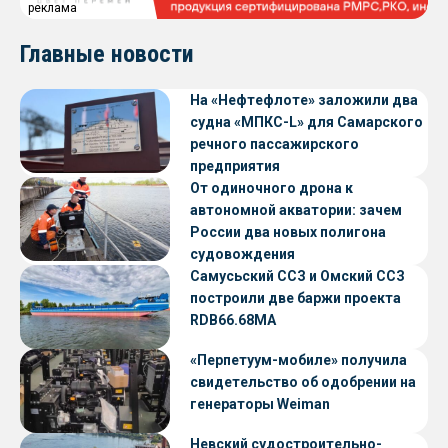
реклама
Главные новости
На «Нефтефлоте» заложили два
судна «МПКС-L» для Самарского
речного пассажирского
предприятия
От одиночного дрона к
автономной акватории: зачем
России два новых полигона
судовождения
Самусьский ССЗ и Омский ССЗ
построили две баржи проекта
RDB66.68МА
«Перпетуум-мобиле» получила
свидетельство об одобрении на
генераторы Weiman
Невский судостроительно-