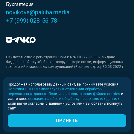
Бухгалтерия
novikova@paluba.media
+7 (999) 028-56-78
Свидетельство о регистрации СМИ ИА № ФС 77 - 83037 выдано
Федеральной службой по надзору в сфере связи, информационных
технологий и массовых коммуникаций (Роскомнадзор) 30.03.2022 г.
Медиакит
Продолжая использовать данный сайт, вы принимаете условия
Политики ООО «Медиапалуба» в отношении обработки
Медиакит для печати
персональных данных
,
Политики использования файлов cookies
и
даете свое
согласие на сбор и обработку персональных данных
.
Если вы не согласны с данными условиями вы обязаны покинуть
Политика конфиденциальности
сайт.
© 2020-2026 Информационное агентство «Медиапалуба»
(6+).
ПРИНЯТЬ