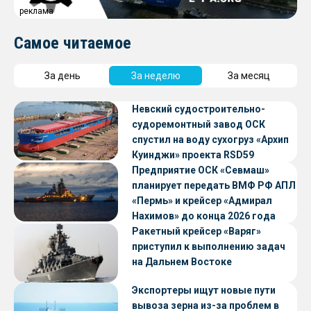
реклама
Самое читаемое
За день
За неделю
За месяц
Невский судостроительно-
судоремонтный завод ОСК
спустил на воду сухогруз «Архип
Куинджи» проекта RSD59
Предприятие ОСК «Севмаш»
планирует передать ВМФ РФ АПЛ
«Пермь» и крейсер «Адмирал
Нахимов» до конца 2026 года
Ракетный крейсер «Варяг»
приступил к выполнению задач
на Дальнем Востоке
Экспортеры ищут новые пути
вывоза зерна из-за проблем в