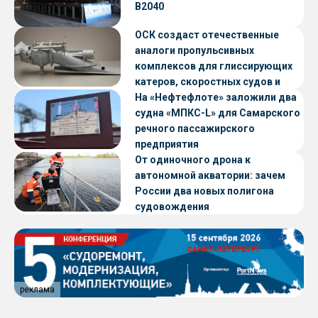
В2040
ОСК создаст отечественные
аналоги пропульсивных
комплексов для глиссирующих
катеров, скоростных судов и
судов с малой осадкой
На «Нефтефлоте» заложили два
судна «МПКС-L» для Самарского
речного пассажирского
предприятия
От одиночного дрона к
автономной акватории: зачем
России два новых полигона
судовождения
реклама