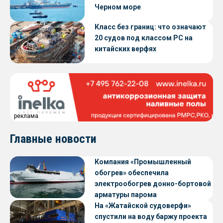
Черном море
Класс без границ: что означают
20 судов под классом РС на
китайских верфях
реклама
Главные новости
Компания «Промышленный
обогрев» обеспечила
электрообогрев донно-бортовой
арматуры парома
«Петропавловск» проекта CNF22
На «Жатайской судоверфи»
спустили на воду баржу проекта