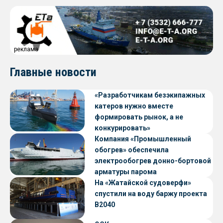
реклама
Главные новости
«Разработчикам безэкипажных
катеров нужно вместе
формировать рынок, а не
конкурировать»
Компания «Промышленный
обогрев» обеспечила
электрообогрев донно-бортовой
арматуры парома
«Петропавловск» проекта CNF22
На «Жатайской судоверфи»
спустили на воду баржу проекта
В2040