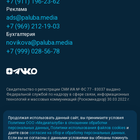
+7 (911) 196-23-62
Реклама
ads@paluba.media
+7 (969) 212-19-03
Бухгалтерия
novikova@paluba.media
+7 (999) 028-56-78
Свидетельство о регистрации СМИ ИА № ФС 77 - 83037 выдано
Федеральной службой по надзору в сфере связи, информационных
технологий и массовых коммуникаций (Роскомнадзор) 30.03.2022 г.
Медиакит
Продолжая использовать данный сайт, вы принимаете условия
Политики ООО «Медиапалуба» в отношении обработки
Медиакит для печати
персональных данных
,
Политики использования файлов cookies
и
даете свое
согласие на сбор и обработку персональных данных
.
Если вы не согласны с данными условиями вы обязаны покинуть