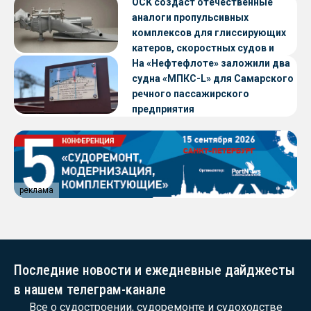
ОСК создаст отечественные
аналоги пропульсивных
комплексов для глиссирующих
катеров, скоростных судов и
судов с малой осадкой
На «Нефтефлоте» заложили два
судна «МПКС-L» для Самарского
речного пассажирского
предприятия
реклама
Последние новости и ежедневные дайджесты
в нашем телеграм-канале
Все о судостроении, судоремонте и судоходстве