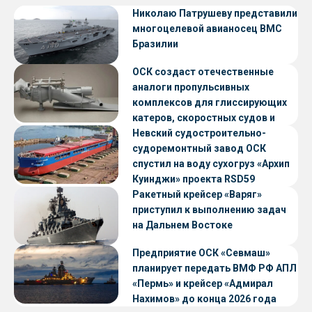
Николаю Патрушеву представили
многоцелевой авианосец ВМС
Бразилии
ОСК создаст отечественные
аналоги пропульсивных
комплексов для глиссирующих
катеров, скоростных судов и
судов с малой осадкой
Невский судостроительно-
судоремонтный завод ОСК
спустил на воду сухогруз «Архип
Куинджи» проекта RSD59
Ракетный крейсер «Варяг»
приступил к выполнению задач
на Дальнем Востоке
Предприятие ОСК «Севмаш»
планирует передать ВМФ РФ АПЛ
«Пермь» и крейсер «Адмирал
Нахимов» до конца 2026 года