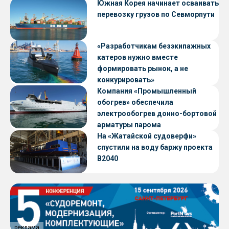
Южная Корея начинает осваивать
перевозку грузов по Севморпути
«Разработчикам безэкипажных
катеров нужно вместе
формировать рынок, а не
конкурировать»
Компания «Промышленный
обогрев» обеспечила
электрообогрев донно-бортовой
арматуры парома
«Петропавловск» проекта CNF22
На «Жатайской судоверфи»
спустили на воду баржу проекта
В2040
реклама