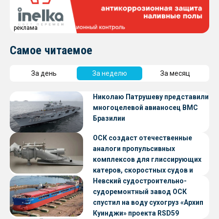
реклама
Самое читаемое
За день
За неделю
За месяц
Николаю Патрушеву представили
многоцелевой авианосец ВМС
Бразилии
ОСК создаст отечественные
аналоги пропульсивных
комплексов для глиссирующих
катеров, скоростных судов и
судов с малой осадкой
Невский судостроительно-
судоремонтный завод ОСК
спустил на воду сухогруз «Архип
Куинджи» проекта RSD59