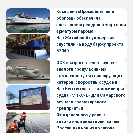
Компания «Промышленный
обогрев» обеспечила
электрообогрев донно-бортовой
арматуры парома
«Петропавловск» проекта CNF22
На «Жатайской судоверфи»
спустили на воду баржу проекта
В2040
ОСК создаст отечественные
аналоги пропульсивных
комплексов для глиссирующих
катеров, скоростных судов и
судов с малой осадкой
На «Нефтефлоте» заложили два
судна «МПКС-L» для Самарского
речного пассажирского
предприятия
От одиночного дрона к
автономной акватории: зачем
России два новых полигона