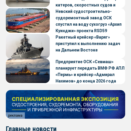
катеров, скоростных судов и
судов с малой осадкой
Невский судостроительно-
судоремонтный завод ОСК
спустил на воду сухогруз «Архип
Куинджи» проекта RSD59
Ракетный крейсер «Варяг»
приступил к выполнению задач
на Дальнем Востоке
Предприятие ОСК «Севмаш»
планирует передать ВМФ РФ АПЛ
«Пермь» и крейсер «Адмирал
Нахимов» до конца 2026 года
реклама
Главные новости