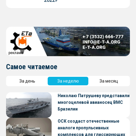
2022»
реклама
Самое читаемое
За день
За неделю
За месяц
Николаю Патрушеву представили
многоцелевой авианосец ВМС
Бразилии
ОСК создаст отечественные
аналоги пропульсивных
комплексов для глиссирующих