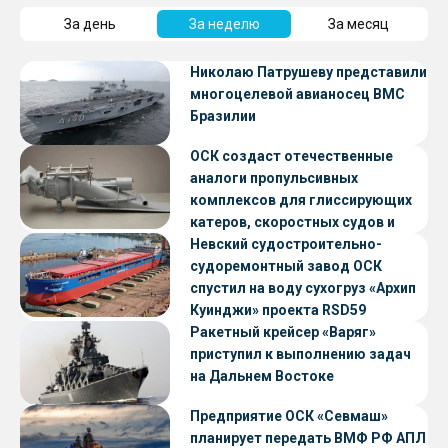
За день
За неделю
За месяц
Николаю Патрушеву представили
многоцелевой авианосец ВМС
Бразилии
ОСК создаст отечественные
аналоги пропульсивных
комплексов для глиссирующих
катеров, скоростных судов и
судов с малой осадкой
Невский судостроительно-
судоремонтный завод ОСК
спустил на воду сухогруз «Архип
Куинджи» проекта RSD59
Ракетный крейсер «Варяг»
приступил к выполнению задач
на Дальнем Востоке
Предприятие ОСК «Севмаш»
планирует передать ВМФ РФ АПЛ