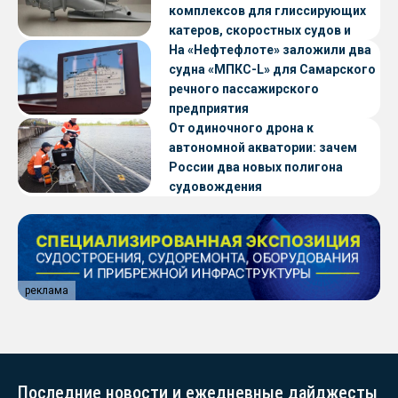
комплексов для глиссирующих
катеров, скоростных судов и
судов с малой осадкой
На «Нефтефлоте» заложили два
судна «МПКС-L» для Самарского
речного пассажирского
предприятия
От одиночного дрона к
автономной акватории: зачем
России два новых полигона
судовождения
реклама
Последние новости и ежедневные дайджесты