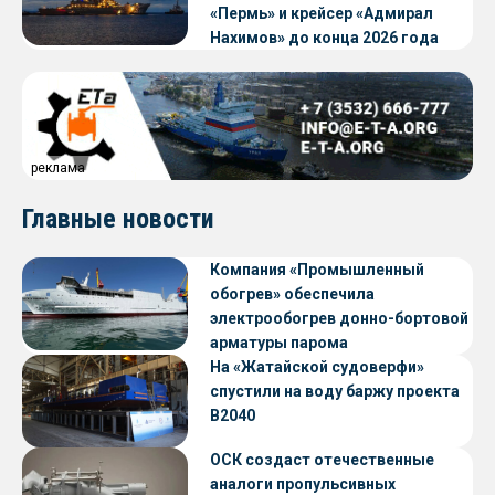
«Пермь» и крейсер «Адмирал
Нахимов» до конца 2026 года
реклама
Главные новости
Компания «Промышленный
обогрев» обеспечила
электрообогрев донно-бортовой
арматуры парома
«Петропавловск» проекта CNF22
На «Жатайской судоверфи»
спустили на воду баржу проекта
В2040
ОСК создаст отечественные
аналоги пропульсивных