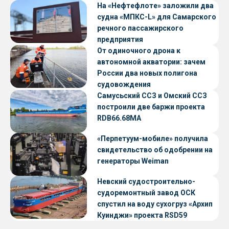
На «Нефтефлоте» заложили два
судна «МПКС-L» для Самарского
речного пассажирского
предприятия
От одиночного дрона к
автономной акватории: зачем
России два новых полигона
судовождения
Самусьский ССЗ и Омский ССЗ
построили две баржи проекта
RDB66.68МА
«Перпетуум-мобиле» получила
свидетельство об одобрении на
генераторы Weiman
Невский судостроительно-
судоремонтный завод ОСК
спустил на воду сухогруз «Архип
Куинджи» проекта RSD59