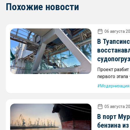
Похожие новости
06 августа 20
В Туапсин
восстанав
судопогру
Проект разбит
первого этапа
Модернизация
05 августа 20
В порт Му
бензина и