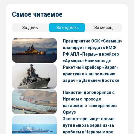
Самое читаемое
За день
За неделю
За месяц
Предприятие ОСК «Севмаш»
планирует передать ВМФ
РФ АПЛ «Пермь» и крейсер
«Адмирал Нахимов» до
конца 2026 года
Ракетный крейсер «Варяг»
приступил к выполнению
задач на Дальнем Востоке
Пакистан договорился с
Ираном о проходе
катарского танкера через
Ормуз
Экспортеры ищут новые
пути вывоза зерна из-за
проблем в Черном море