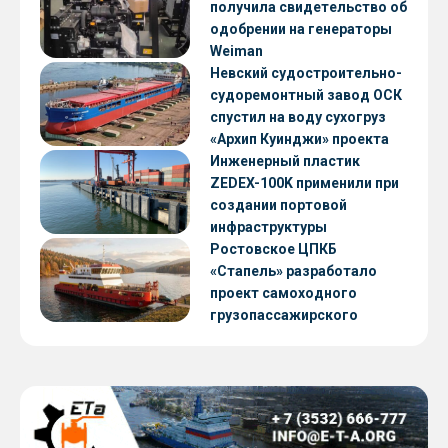
получила свидетельство об
одобрении на генераторы
Weiman
Невский судостроительно-
судоремонтный завод ОСК
спустил на воду сухогруз
«Архип Куинджи» проекта
RSD59
Инженерный пластик
ZEDEX-100K применили при
создании портовой
инфраструктуры
Ростовское ЦПКБ
«Стапель» разработало
проект самоходного
грузопассажирского
парома RDB 56.06 для
Таймырского Долгано-
Ненецкого округа