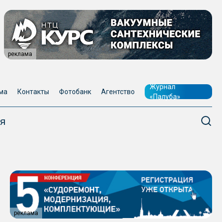
реклама
Журнал
ма
Контакты
Фотобанк
Агентство
«Палуба»
я
реклама