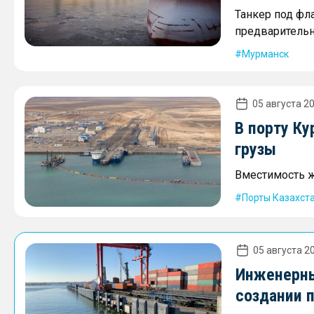
Танкер под фл
предварительн
Мурманск
05 августа 20
В порту К
грузы
Вместимость ж
Порты Казахст
05 августа 20
Инженерны
создании 