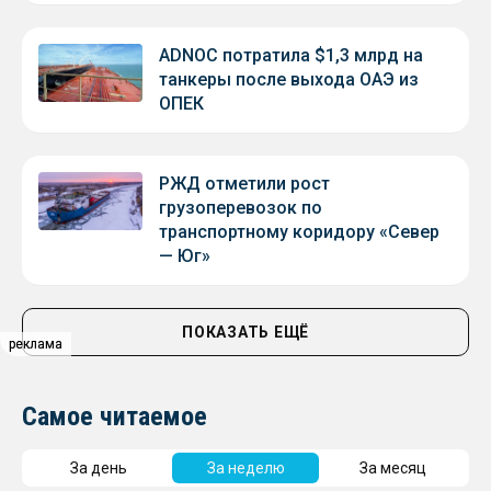
ADNOC потратила $1,3 млрд на
танкеры после выхода ОАЭ из
ОПЕК
РЖД отметили рост
грузоперевозок по
транспортному коридору «Север
— Юг»
ПОКАЗАТЬ ЕЩЁ
реклама
реклама
Самое читаемое
За день
За неделю
За месяц