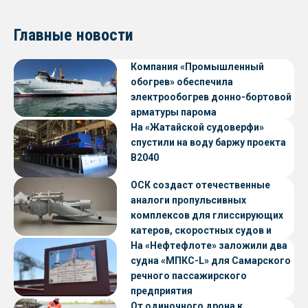
Главные новости
Компания «Промышленный
обогрев» обеспечила
электрообогрев донно-бортовой
арматуры парома
«Петропавловск» проекта CNF22
На «Жатайской судоверфи»
спустили на воду баржу проекта
В2040
ОСК создаст отечественные
аналоги пропульсивных
комплексов для глиссирующих
катеров, скоростных судов и
судов с малой осадкой
На «Нефтефлоте» заложили два
судна «МПКС-L» для Самарского
речного пассажирского
предприятия
От одиночного дрона к