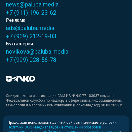
news@paluba.media
+7 (911) 196-23-62
Реклама
ads@paluba.media
+7 (969) 212-19-03
Бухгалтерия
novikova@paluba.media
+7 (999) 028-56-78
Свидетельство о регистрации СМИ ИА № ФС 77 - 83037 выдано
Федеральной службой по надзору в сфере связи, информационных
технологий и массовых коммуникаций (Роскомнадзор) 30.03.2022 г.
Медиакит
Продолжая использовать данный сайт, вы принимаете условия
Политики ООО «Медиапалуба» в отношении обработки
Медиакит для печати
персональных данных
,
Политики использования файлов cookies
и