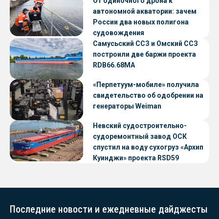
От одиночного дрона к
автономной акватории: зачем
России два новых полигона
судовождения
Самусьский ССЗ и Омский ССЗ
построили две баржи проекта
RDB66.68МА
«Перпетуум-мобиле» получила
свидетельство об одобрении на
генераторы Weiman
Невский судостроительно-
судоремонтный завод ОСК
спустил на воду сухогруз «Архип
Куинджи» проекта RSD59
Последние новости и ежедневные дайджесты